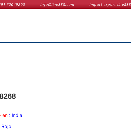
591 72049200
info@line888.com
import-export-line888
8268
 en
: India
Rojo