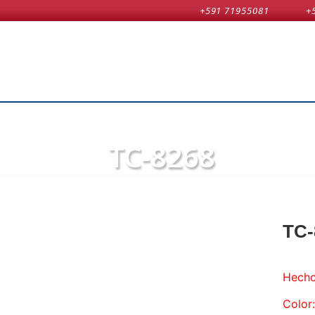
+591 71955081
+
TC-8268
TC-
Hecho
Color: