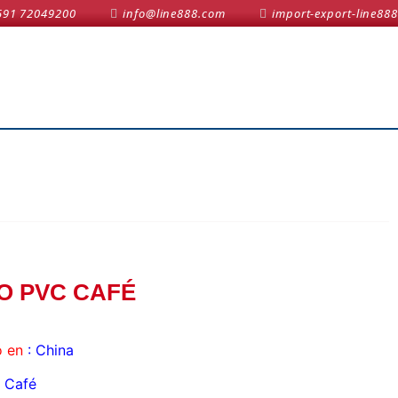
591 72049200
info@line888.com
import-export-line888
O PVC CAFÉ
 en
: China
Café