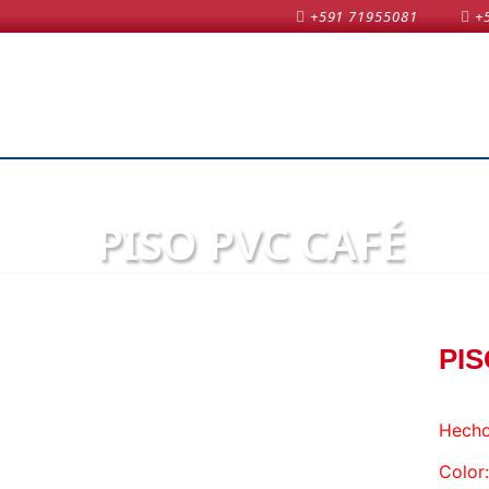
+591 71955081
+
PISO PVC CAFÉ
PIS
Hecho
Color: