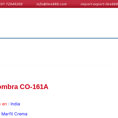
591 72049200
info@line888.com
import-export-line888
ombra CO-161A
 en
: India
Marfil Crema