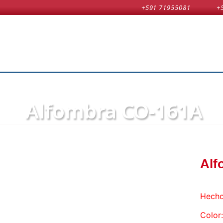
+591 71955081
+
Alfombra CO-161A
Alf
Hecho
Color: