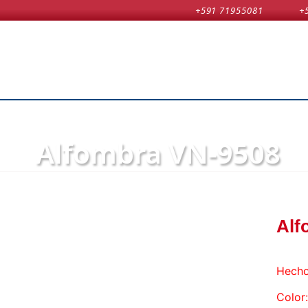
+591 71955081
+
Alfombra VN-9508
Alf
Hecho
Color: