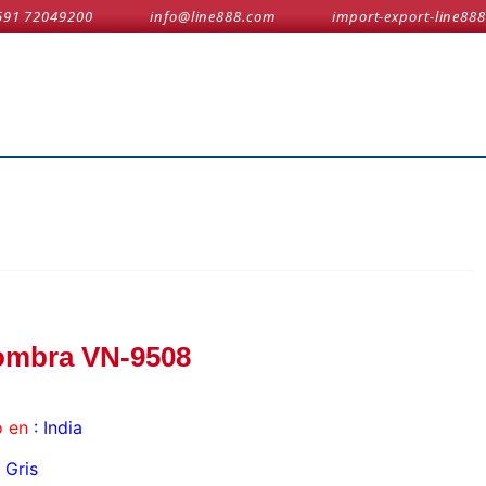
591 72049200
info@line888.com
import-export-line888
ombra VN-9508
 en
: India
Gris