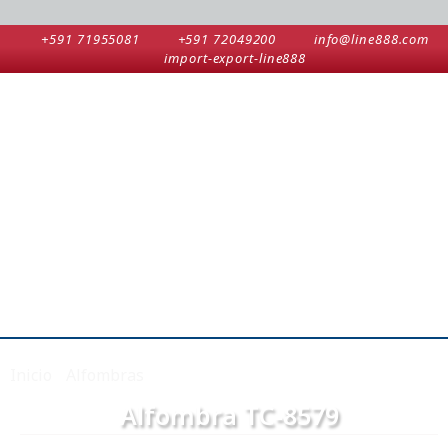
+591 71955081
+591 72049200
info@line888.com
import-export-line888
Inicio
/
Alfombras
/ Alfombra TC-8579
Alfombra TC-8579