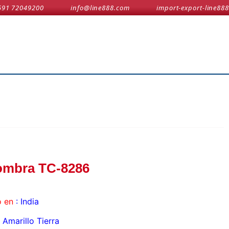
591 72049200
info@line888.com
import-export-line888
ombra TC-8286
 en
: India
Amarillo Tierra