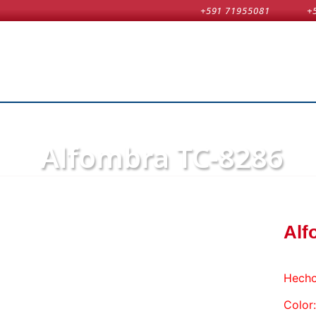
+591 71955081
+
Alfombra TC-8286
Alf
Hecho
Color: