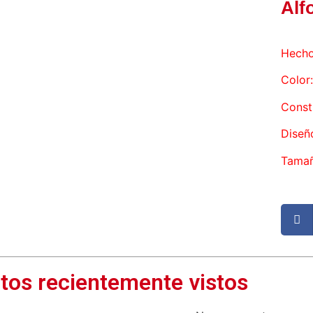
Alf
Hecho
Color:
Const
Diseñ
Tamañ
tos recientemente vistos