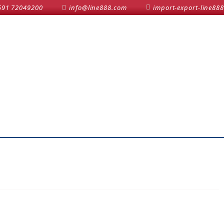
591 72049200
info@line888.com
import-export-line888