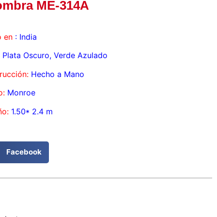
ombra ME-314A
 en
: India
Plata Oscuro, Verde Azulado
rucción:
Hecho a Mano
o:
Monroe
o:
1.50* 2.4 m
Facebook