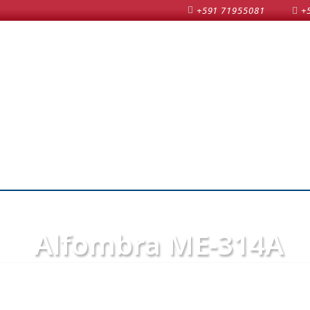
+591 71955081
+
Alfombra ME-314A