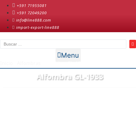
+591 71955081
+591 72049200
info@line888.com
import-export-line888
Menu
Inicio
/
Alfombras
/ Alfombra GL-1933
Alfombra GL-1933